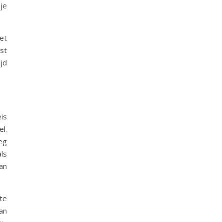
 je
et
st
jd
is
l.
eg
ls
an
te
an