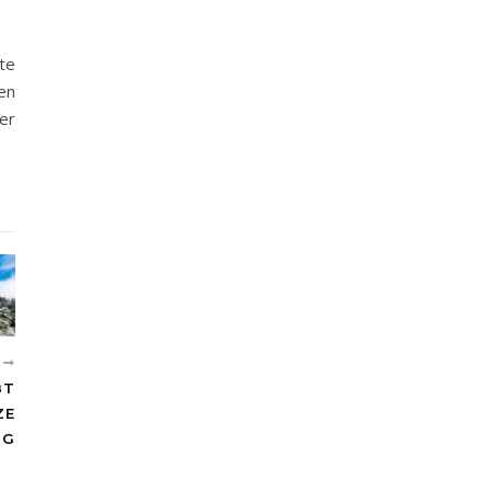
te
en
er
R
BT
ZE
NG