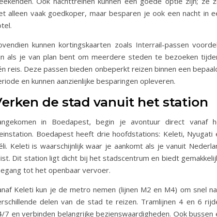
eekenden. Ook nachttreinen kunnen een goede optie zijn; ze zi
iet alleen vaak goedkoper, maar besparen je ook een nacht in e
tel.
ovendien kunnen kortingskaarten zoals Interrail-passen voordel
ijn als je van plan bent om meerdere steden te bezoeken tijde
én reis. Deze passen bieden onbeperkt reizen binnen een bepaal
eriode en kunnen aanzienlijke besparingen opleveren.
erken de stad vanuit het station
angekomen in Boedapest, begin je avontuur direct vanaf h
einstation. Boedapest heeft drie hoofdstations: Keleti, Nyugati 
li. Keleti is waarschijnlijk waar je aankomt als je vanuit Nederl
ist. Dit station ligt dicht bij het stadscentrum en biedt gemakkeli
oegang tot het openbaar vervoer.
anaf Keleti kun je de metro nemen (lijnen M2 en M4) om snel na
erschillende delen van de stad te reizen. Tramlijnen 4 en 6 rijd
4/7 en verbinden belangrijke bezienswaardigheden. Ook bussen 