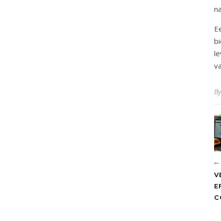
n
E
b
l
va
B
V
E
C