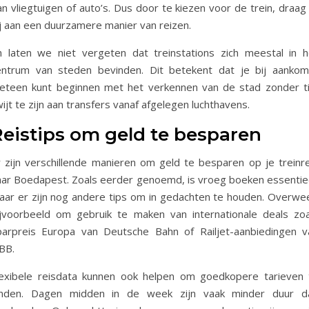
n vliegtuigen of auto’s. Dus door te kiezen voor de trein, draag
ij aan een duurzamere manier van reizen.
n laten we niet vergeten dat treinstations zich meestal in h
entrum van steden bevinden. Dit betekent dat je bij aankom
eteen kunt beginnen met het verkennen van de stad zonder ti
ijt te zijn aan transfers vanaf afgelegen luchthavens.
Reistips om geld te besparen
r zijn verschillende manieren om geld te besparen op je treinre
aar Boedapest. Zoals eerder genoemd, is vroeg boeken essentiee
aar er zijn nog andere tips om in gedachten te houden. Overwe
ijvoorbeeld om gebruik te maken van internationale deals zoa
parpreis Europa van Deutsche Bahn of Railjet-aanbiedingen v
BB.
lexibele reisdata kunnen ook helpen om goedkopere tarieven 
inden. Dagen midden in de week zijn vaak minder duur d