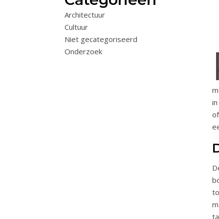
Architectuur
Cultuur
Niet gecategoriseerd
Onderzoek
mo
i
of
e
D
De
b
t
m
ta