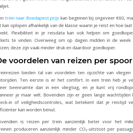
iljet.
en
trein naar Boedapest prijs
kan beginnen bij ongeveer €60, ma
t kan oplopen afhankelijk van de klasse waarin je reist en hoe laat
oekt. Flexibiliteit in je reisdata kan ook helpen om goedkope
ickets te vinden. Overweeg om op dagen midden in de week 
eizen; deze zijn vaak minder druk en daardoor goedkoper.
e voordelen van reizen per spoor
reinreizen bieden tal van voordelen ten opzichte van vliegen 
utorijden. Ten eerste is er het comfort. In een trein heb je ve
eer beenruimte dan in een vliegtuig, en je kunt vrij rondlop
anneer je maar wilt. Bovendien zijn er geen lange wachttijden b
heck-in of veiligheidscontroles, wat betekent dat je reistijd ve
ficiënter kan worden benut.
ovendien is reizen per trein aanzienlijk beter voor het milie
reinen produceren aanzienlijk minder CO₂-uitstoot per passagi