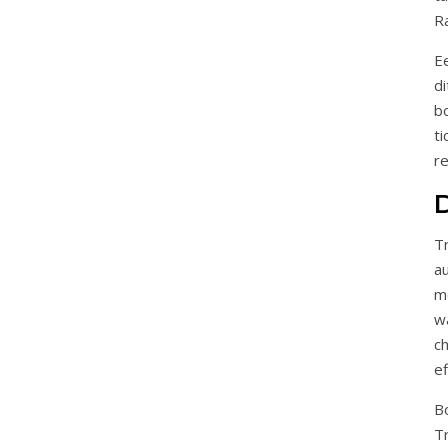
Ra
E
di
b
t
r
D
T
a
m
w
c
ef
B
T