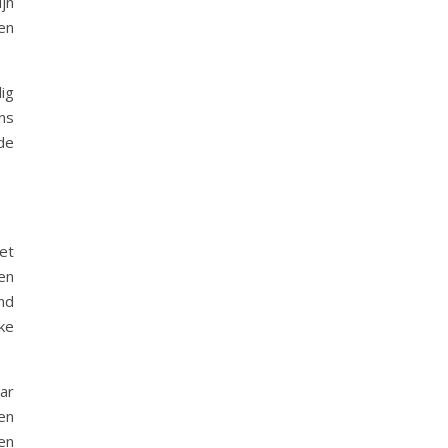
jn
en
ig
ns
de
et
en
and
jke
ar
en
en