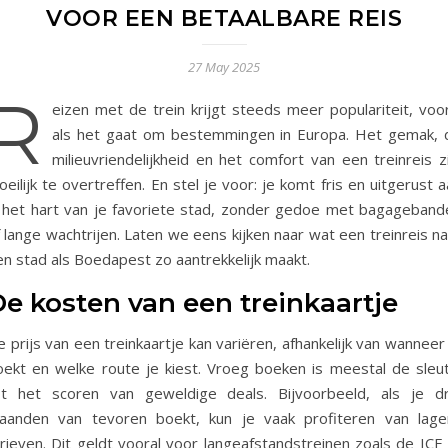
VOOR EEN BETAALBARE REIS
27 May 2025
R
eizen met de trein krijgt steeds meer populariteit, voor
als het gaat om bestemmingen in Europa. Het gemak, 
milieuvriendelijkheid en het comfort van een treinreis z
eilijk te overtreffen. En stel je voor: je komt fris en uitgerust 
n het hart van je favoriete stad, zonder gedoe met bagageband
 lange wachtrijen. Laten we eens kijken naar wat een treinreis n
en stad als Boedapest zo aantrekkelijk maakt.
e kosten van een treinkaartje
 prijs van een treinkaartje kan variëren, afhankelijk van wanneer
oekt en welke route je kiest. Vroeg boeken is meestal de sleut
ot het scoren van geweldige deals. Bijvoorbeeld, als je dr
aanden van tevoren boekt, kun je vaak profiteren van lage
rieven. Dit geldt vooral voor langeafstandstreinen zoals de ICE 