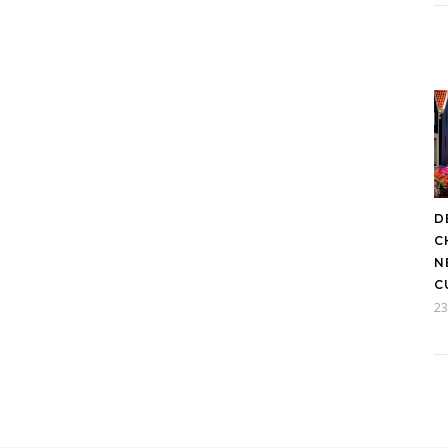
D
C
N
C
23