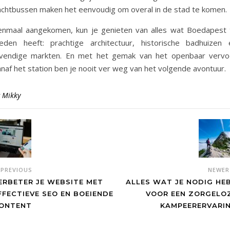
achtbussen maken het eenvoudig om overal in de stad te komen.
enmaal aangekomen, kun je genieten van alles wat Boedapest 
ieden heeft: prachtige architectuur, historische badhuizen 
evendige markten. En met het gemak van het openbaar vervo
naf het station ben je nooit ver weg van het volgende avontuur.
y
Mikky
PREVIOUS
NEWE
ERBETER JE WEBSITE MET
ALLES WAT JE NODIG HE
FFECTIEVE SEO EN BOEIENDE
VOOR EEN ZORGELO
ONTENT
KAMPEERERVARI