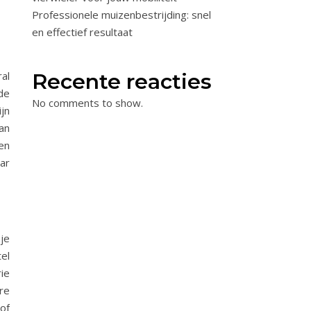
Professionele muizenbestrijding: snel
en effectief resultaat
al
Recente reacties
de
No comments to show.
ijn
aan
en
aar
 je
el
ie
re
of