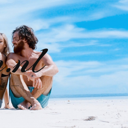
n.nl
uur!"