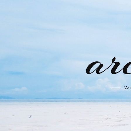
arc
"Arc