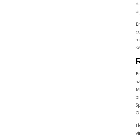
da
b
E
c
m
kw
E
n
M
b
S
Ö
F
v