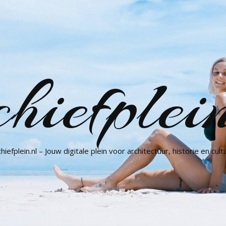
hiefplei
hiefplein.nl – Jouw digitale plein voor architectuur, historie en cult