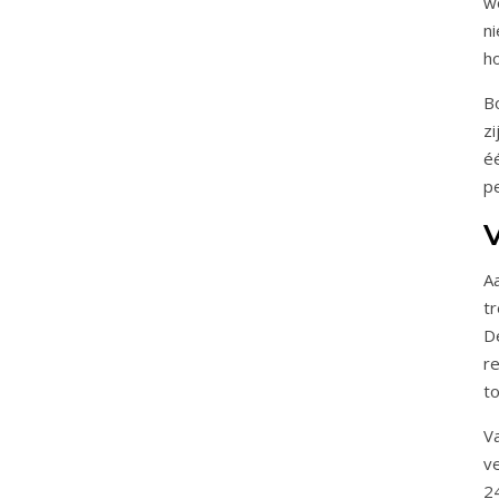
w
n
ho
B
z
é
p
V
A
tr
Dé
re
t
V
v
2