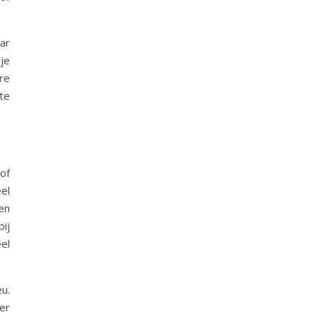
ar
 je
re
te
of
el
en
ij
el
u.
er